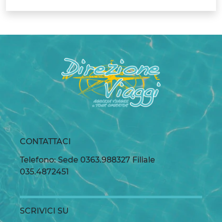
CONTATTACI
Telefono: Sede 0363.988327 Filiale
035.4872451
SCRIVICI SU