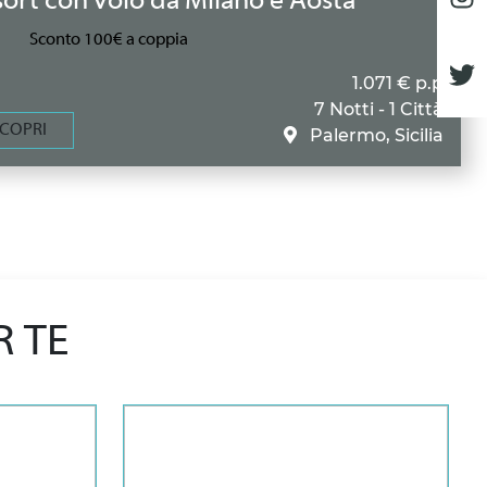
ort con volo da Milano e Aosta
Sconto 100€ a coppia
1.071 € p.p
7 Notti - 1 Città
COPRI
Palermo, Sicilia
R TE