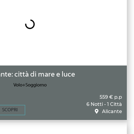
nte: città di mare e luce
Volo+Soggiorno
559 € p.p
6 Notti - 1 Città
SCOPRI
Alicante