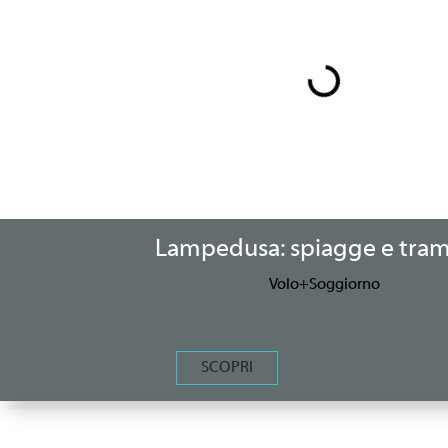
Lampedusa: spiagge e tram
Volo+Soggiorno
SCOPRI