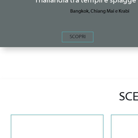
Thailandia tra templi e spiagge 
Bangkok, Chiang Mai e Krabi
SCOPRI
SCE