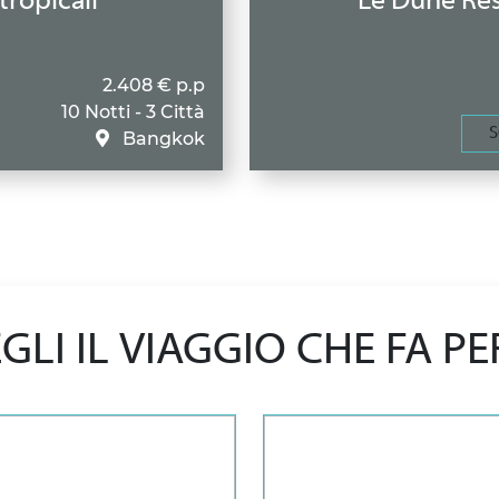
tropicali
Le Dune Res
2.408 € p.p
10 Notti - 3 Città
S
Bangkok
GLI IL VIAGGIO CHE FA PE