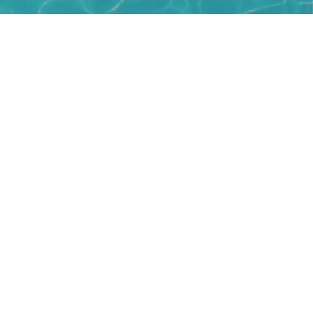
INDIRIZZO
Via G. Tadino, 38 - Martinengo Via G. Matteotti, 110
- Urgnano