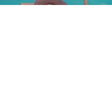
CONTATTACI
Telefono: Sede 0363.988327 Filiale 035.4872451