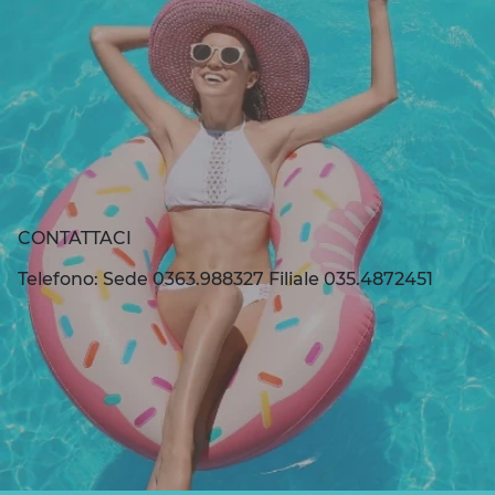
CONTATTACI
Telefono: Sede 0363.988327 Filiale 035.4872451